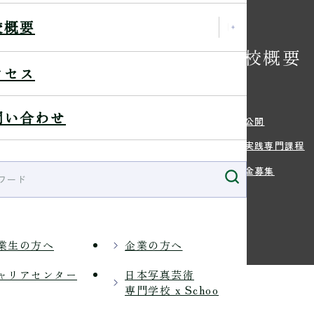
の特典
校概要
学校概要
クセス
学希望の方へ
沿革
問い合わせ
・学費
情報公開
方法
職業実践専門課程
・住まい等のサポート
寄付金募集
生のご出願
業生の方へ
企業の方へ
ャリアセンター
日本写真芸術
専門学校 x Schoo