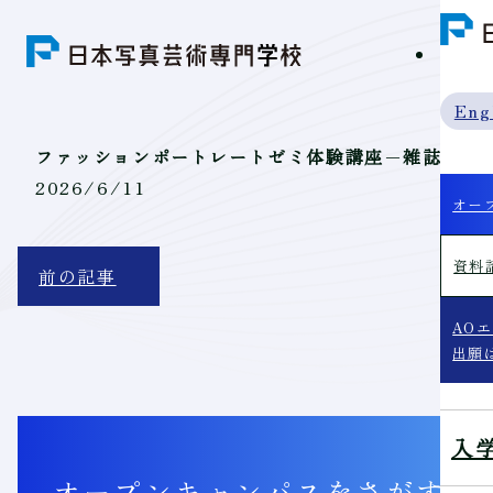
学科紹
Eng
ファッションポートレートゼミ体験講座－雑誌の1
2026/6/11
オー
資料
前の記事
AO
出願
入
オープンキャンパス
をさがす