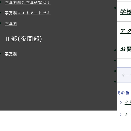
写真科総合写真研究ゼミ
学生
学
写真科フォトアートゼミ
写真科
ア
入
Ⅱ部(夜間部)
お
定員
写真科
入学
学費
留学
その他
卒
キ