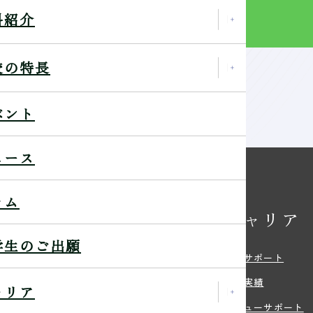
を見る
科紹介
校の特長
ベント
の1ページを撮影しよう－
ュース
ラム
校の特長
キャリア
学生のご出願
・特色
就職サポート
環境
就職実績
ャリア
紹介
デビューサポート