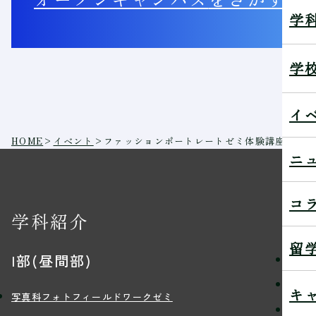
学
学
イ
HOME
>
イベント
>
ファッションポートレートゼミ体験講座－雑誌
ニ
コ
学科紹介
学
留
I部(昼間部)
理念
学習
キ
写真科フォトフィールドワークゼミ
講師