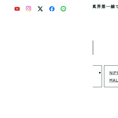
真芸術専門学校は
写真家を育成して60年。
写真界第一線
認可の渋谷にある専門学校です。
-0031 東京都渋谷区桜丘町4-16
3-3770-5585
い合わせ
npi.info@ndg.ac.jp
学校法人九州呉学園 専門学校
NIP
日本デザイナー学院 九州校
MAL