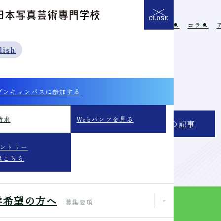
CLOSE
介
学校の特長
入学希望の方へ
イベント
ニュース
コラム
lish
ページを撮影しよう－
プンキャンパスに参加する
請求
Webパンフを見る
次の記事
エントリー
はこちら
学希望の方へ
募集要項
Webパンフ