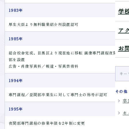
学
1983年
厚生大臣より無料職業紹介所設置認可
ア
1985年
お
総合校舎完成、目黒区より現在地に移転 画像専門課程夜間
部を設置
広告・肖像写真科／報道・写真芸術科
1994年
その他
専門課程／昼間部卒業生に対して専門士の称号が認可
卒
1995年
キ
夜間部専門課程の修業年限を2年制に変更