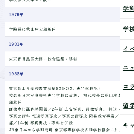
学
1978年
学
学院長に秋山庄太郎就任
1981年
イ
東京都目黒区大橋に校舎建築・移転
ニ
1982年
コ
東京都より学校教育法第82条の2、専門学校認可
校名を日本写真芸術専門学校に改称、 初代校長に秋山庄太
郎就任
留
画像専門課程昼間部／2年制 広告写真、肖像写真、 報道・
写真芸術科 報道写真専攻／写真芸術専攻 附帯教育事業／Ⅱ
部／1年制 写真実技・専科を併設
キ
JR東日本から学割認可 東京都専修学校各種学校協会に加入