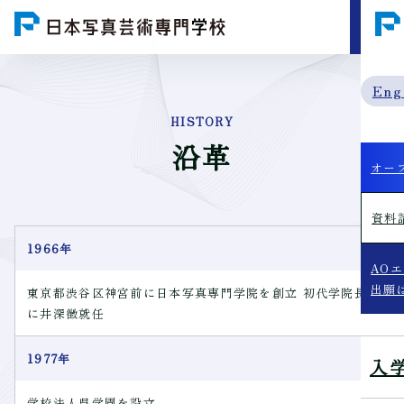
MENU
Eng
HISTORY
沿革
オー
資料
1966年
AO
出願
東京都渋谷区神宮前に日本写真専門学院を創立 初代学院長
に井深徴就任
1977年
入
学校法人呉学園を設立