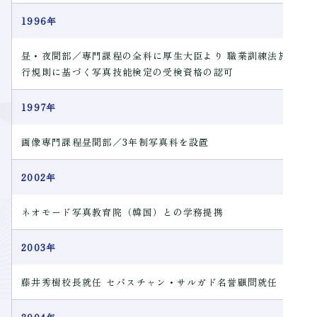
1996年
昼・夜間部／専門課程の全科に厚生大臣より 職業訓練法施
行規則に基づく写真技能検定の受検資格の認可
1997年
画像専門課程昼間部／3年制写真科を設置
2002年
ネオモード写真教育院（韓国）との学務提携
2003年
藤井秀樹校長就任 セバスチャン・サルガド名誉顧問就任