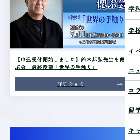
学
学
イ
【申込受付開始しました】鈴木邦弘先生を偲
ぶ会 最終授業「世界の手触り」
ニ
詳細を見る
コ
留
キ