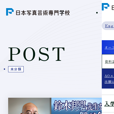
学科紹
Eng
POST
オー
資料
未分類
AO
出願
入