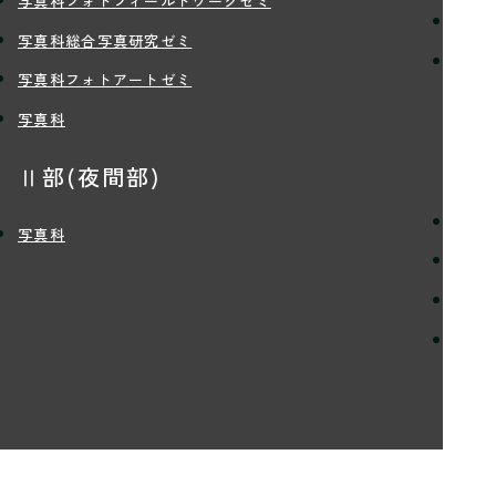
写真科フォトフィールドワークゼミ
講師
写真科総合写真研究ゼミ
学生
写真科フォトアートゼミ
写真科
入
Ⅱ部(夜間部)
定員
写真科
入学
学費
留学