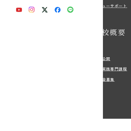
紹介
デビューサポート
の特典
学校概要
学希望の方へ
沿革
・学費
情報公開
方法
職業実践専門課程
・住まい等のサポート
寄付金募集
生のご出願