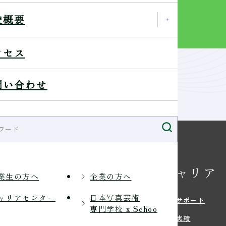
Webパンフ
校概要
を見る
クセス
問い合わせ
校の特長
キャリア
業生の方へ
企業の方へ
ャリアセンター
日本写真芸術
・特色
就職サポート
専門学校 x Schoo
環境
就職実績