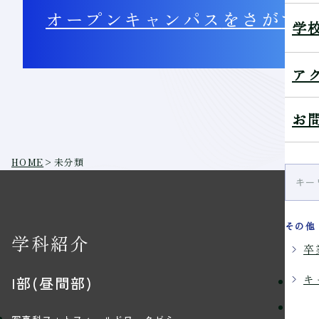
オープンキャンパス
をさがす
学
ア
お
HOME
>
未分類
その他
学科紹介
学
卒
キ
I部(昼間部)
理念
学習