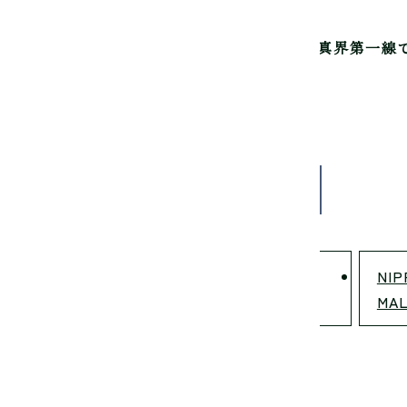
真芸術専門学校は
写真家を育成して60年。
写真界第一線
認可の渋谷にある専門学校です。
-0031 東京都渋谷区桜丘町4-16
3-3770-5585
い合わせ
npi.info@ndg.ac.jp
学校法人九州呉学園 専門学校
NIP
日本デザイナー学院 九州校
MAL