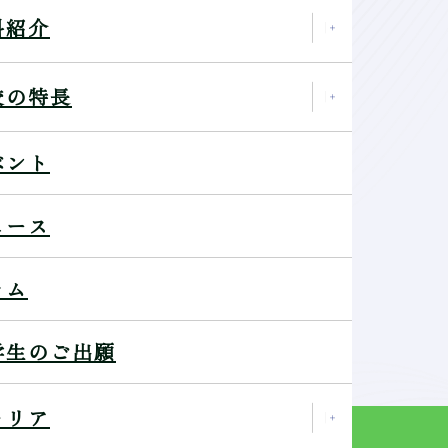
科紹介
校の特長
ベント
ュース
ラム
学生のご出願
ャリア