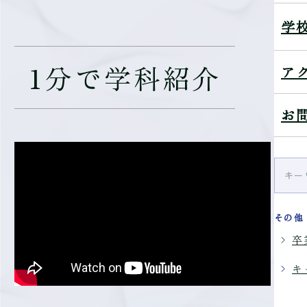
学
1分で学科紹介
ア
お
その他
卒
キ