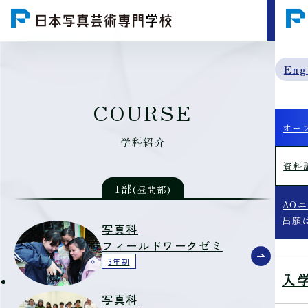
MENU
Eng
COURSE
オー
学科紹介
資料
I部
(昼間部)
AO
出願
写真科
フィールドワークゼミ
3年制
入
写真科