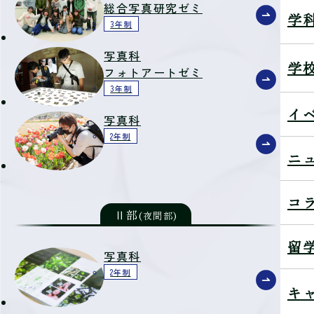
総合写真研究ゼミ
学
3年制
写真科
学
フォトアートゼミ
3年制
イ
写真科
2年制
ニ
コ
Ⅱ部
(夜間部)
留
写真科
2年制
キ