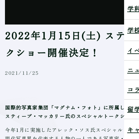
学
学
2022年1月15日(土) ス
クショー開催決定！
イ
ニ
2021/11/25
コ
国際的写真家集団「マグナム・フォト」に所属し、現
留
スティーブ・マッカリー氏のスペシャルトークショー
キ
今年1月に実施したアレック・ソス氏スペシャルトー
現代写真界を代表する人物の一人である写真家・ステ