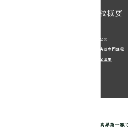
学校概要
学希望の方へ
沿革
・学費
情報公開
方法
職業実践専門課程
・住まい等のサポート
寄付金募集
生のご出願
真芸術専門学校は
写真家を育成して60年。
写真界第一線