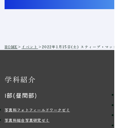
HOME
>
イベント
>
2022年1月15日(土) スティーブ・マッカリ
学科紹介
学
I部(昼間部)
理念
学習
写真科フォトフィールドワークゼミ
講師
写真科総合写真研究ゼミ
学生