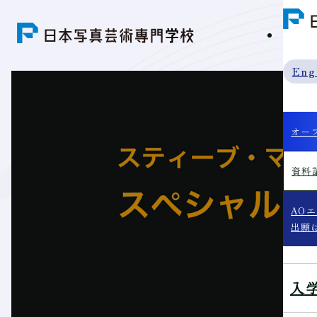
学科紹
Eng
オー
資料
AO
出願
入