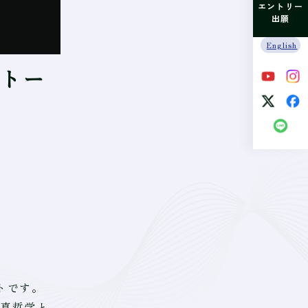
エントリー
出願
English
ルトー
トです。
写真哲学と