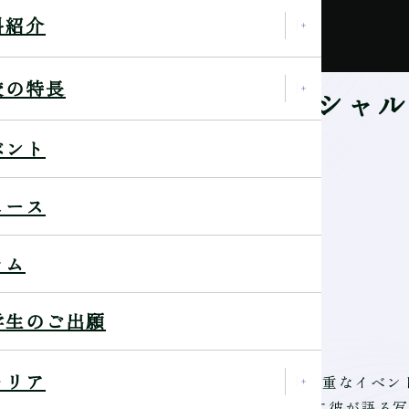
科紹介
校の特長
ティーブ・マッカリー スペシャ
ベント
ュース
ラム
代写真家の最高峰の一人である
学生のご出願
（オンライン）の開催が決定しました！
ャリア
クショーに続き、世界的な写真家による大変貴重なイベン
ィーブ・マッカリー氏が見つめる世界、そして彼が語る