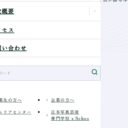
校概要
なります。
覧ください。
クセス
問い合わせ
』
NSにてご案内いたします
業生の方へ
企業の方へ
ャリアセンター
日本写真芸術
専門学校 x Schoo