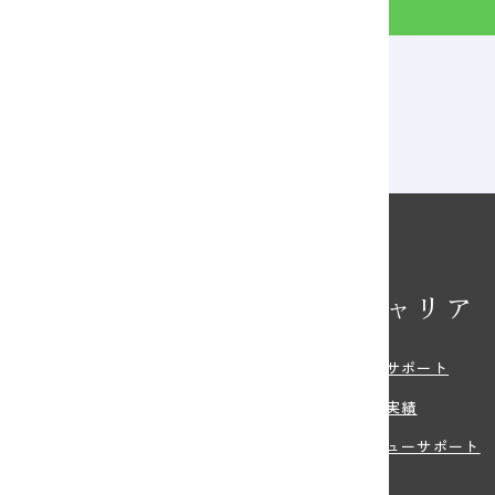
ー スペシャルトークショー開催決定！
校の特長
キャリア
・特色
就職サポート
環境
就職実績
紹介
デビューサポート
の特典