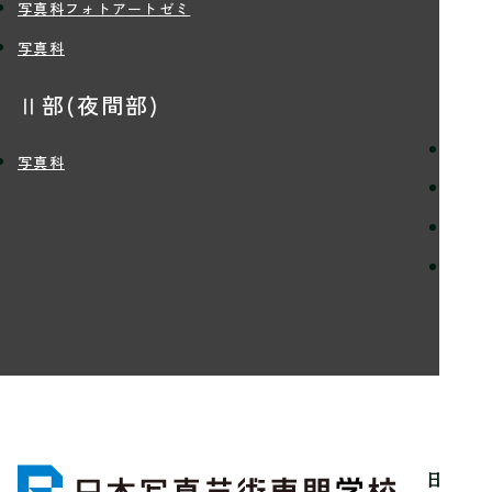
写真科フォトアートゼミ
写真科
入
Ⅱ部(夜間部)
定員
写真科
入学
学費
留学
日本写