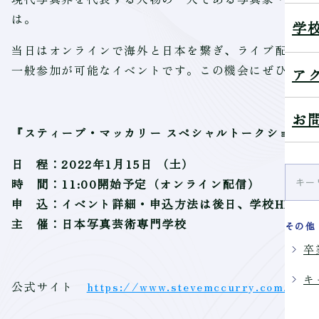
は。
学
当日はオンラインで海外と日本を繋ぎ、ライブ配信と
一般参加が可能なイベントです。この機会にぜひご高
ア
お
『スティーブ・マッカリー スペシャルトークショー 
日 程：2022年1月15日 （土）
時 間：11:00開始予定（オンライン配信）
申 込：イベント詳細・申込方法は後日、学校HP・S
主 催：日本写真芸術専門学校
その他
卒
キ
公式サイト
https://www.stevemccurry.com/