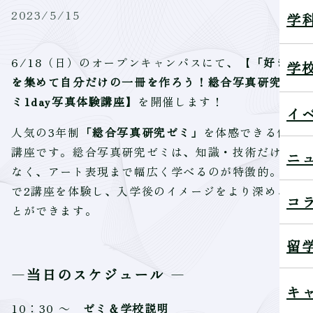
2023/5/15
学
6/18（日）のオープンキャンパスにて、【
「好き」
学
を集めて自分だけの一冊を作ろう！総合写真研究ゼ
ミ1day写真体験講座】
を開催します！
イ
人気の3年制
「総合写真研究ゼミ」
を体感できる体験
講座です。総合写真研究ゼミは、知識・技術だけで
ニ
なく、アート表現まで幅広く学べるのが特徴的。1日
で2講座を体験し、入学後のイメージをより深めるこ
コ
とができます。
留
―当日のスケジュール―――――――――――――
キ
10：30 ～
ゼミ＆学校説明