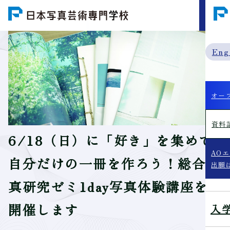
MENU
Eng
オー
資料
6/18（日）に「好き」を集めて
AO
自分だけの一冊を作ろう！総合写
出願
真研究ゼミ1day写真体験講座を
開催します
入