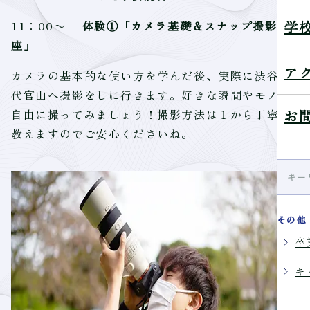
学
11：00～
体験①「カメラ基礎＆スナップ撮影講
座」
ア
カメラの基本的な使い方を学んだ後、実際に渋谷・
代官山へ撮影をしに行きます。好きな瞬間やモノを
自由に撮ってみましょう！撮影方法は１から丁寧に
お
教えますのでご安心くださいね。
その他
卒
キ