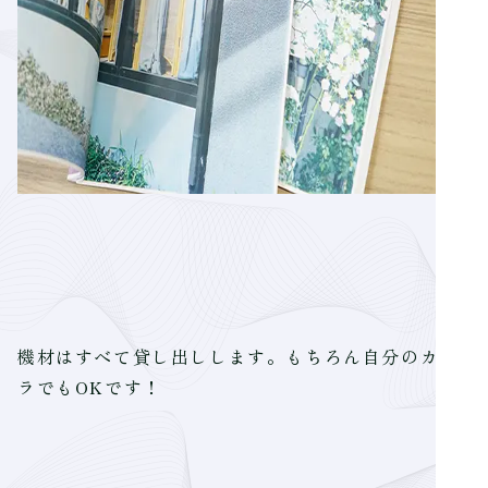
機材はすべて貸し出しします。もちろん自分のカメ
ラでもOKです！
―
―
―
―
―
―
―
―