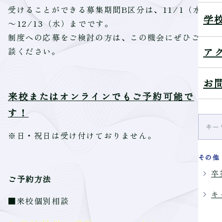
受けることができる募集期間B区分は、11/1（水）
学
～12/13（水）までです。
制度への応募をご検討の方は、この機会にぜひご相
ア
談ください。
お
来校またはオンラインでもご予約可能で
す！
※日・祝日は受け付けておりません。
その他
卒
ご予約方法
キ
■来校個別相談