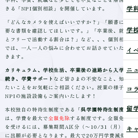
学
きる「NPI個別相談」を開催しています。
「どんなカメラを使えばいいですか？」「願書に必
学
要な書類を確認してほしいです。」「卒業後、就職
とフリーで活動する割合は？」など、、、個別相談
では、一人一人の悩みに合わせてお話させていただ
イ
きます。
ニ
カリキュラム、学校生活、卒業後の進路から入学手
続き、学費サポート
など皆さまの不安なこと、知り
たいことをお気軽にご相談ください。授業の様子や
コ
NPIの施設設備もご案内いたします！
留
本校独自の特待生制度である「
呉学園特待生制度
」
は、学費を最大で
全額免除
する制度です。全額免除
を受けるには、募集期間A区分（～10/31（月））
キ
に出願が必要となります。最大で20万円学費減免を