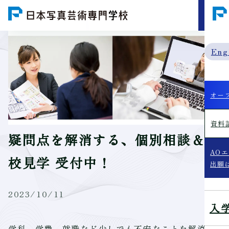
MENU
Eng
オー
資料
疑問点を解消する、個別相談＆学
AO
校見学 受付中！
出願
2023/10/11
入
学科、学費、就職など少しでも不安なことを解消で