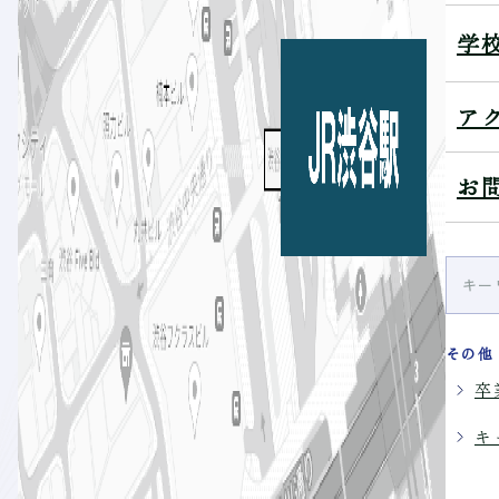
学
ア
お
その他
卒
キ