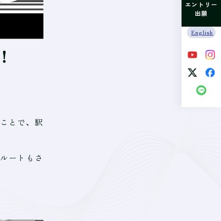
エントリー
出願
English
！
うことで、駅
ルートもさ