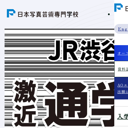
学科紹
Eng
オー
資料
AO
出願
入