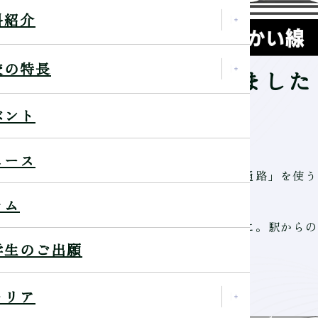
科紹介
校の特長
のアクセスが便利になりました
ベント
ュース
が超便利になりました！ 新しくできた「南通路」を使
ラム
がぎゅぎゅっと短縮され、登校がさらにラクに。駅からの
学生のご出願
ャリア