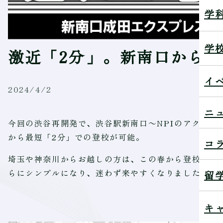
学
学
激近「2分」。新南口から
イ
2024/4/2
ニ
今回の渋谷再開発で、渋谷駅新南口～NPIのアクセス
から最短「2分」での登校が可能。
コ
埼玉や神奈川からお越しの方は、この春から登校時間
らにシンプルになり、迷わず来やすくなりました！
留
キ