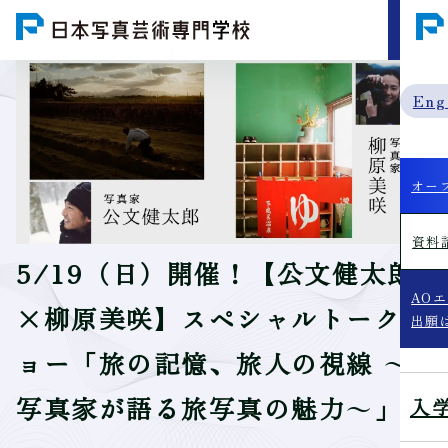
MENU
Eng
オー
資料
5/19（日）開催！【公文健太郎
AO
×柳原美咲】スペシャルトークシ
出願
ョー「旅の記憶、旅人の視線 ～
写真家が語る旅写真の魅力～」
入