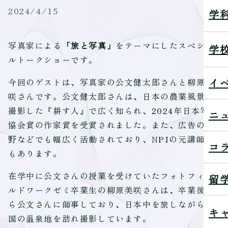
2024/4/15
学
写真家による
「旅と写真」
をテーマにしたスペシャ
学
ルトークショーです。
イ
今回のゲストは、写真家の公文健太郎さんと柳原美
咲さんです。公文健太郎さんは、日本の農業風景を
撮影した『耕す人』で広く知られ、2024年日本写真
ニ
協会賞の作家賞を受賞されました。また、広告の分
野などでも幅広く活動されており、NPIの元講師で
コ
もあります。
在学中に公文さんの授業を受けていたフォトフィー
留
ルドワークゼミ卒業生の柳原美咲さんは、卒業後か
ら公文さんに師事しており、日本中を旅しながら全
キ
国の温泉地を訪れ撮影しています。