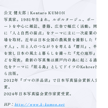
公文 健太郎 | Kentaro KUMON
写真家。1981年生まれ。ルポルタージュ、ポートレ
ートを中心に雑誌、書籍、広告で幅広く活動。同時
に「人と自然の接点」をテーマに主に一次産業の現
場を取材。近年は日本全国の農風景を撮影した『耕
す人』、川と人のつながりを考える『暦川』、半島
を旅し日本の風土と暮らしを撮った『光の地形』な
どを発表。最新の写真集は瀬戸内の島に起こる過疎
化をテーマに『眠る島』としてドイツのKehrer社か
ら出版。
2012年『ゴマの洋品店』で日本写真協会賞新人賞受
賞。
2024年日本写真協会賞作家賞受賞。
HP：
http://www.k-kumon.net