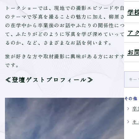
トークショーでは、現地での撮影エピソードや自身
学
のテーマで写真を撮ることの魅力に加え、柳原さん
の在学中から卒業後のお話やふたりの関係性につい
ア
て、ふたりがどのように写真を学び深めていってい
るのか、など、さまざまなお話を伺います。
お
旅が好きな方や取材撮影に興味がある方におすすめ
です。
≪登壇ゲストプロフィール≫
その他
卒
キ