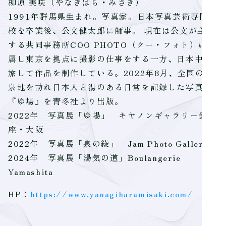
柳原 美咲（やなぎはら・みさき）
1991年群馬県生まれ。写真家。日本写真芸術専門学
校を卒業後、公文健太郎に師事。 現在は公文が主宰
する共同事務所COO PHOTO（クー・フォト）に所
属し東京を拠点に撮影の仕事をする一方、日本中を
旅して作品を制作している。2022年8月、全国の温
泉地を訪れ日本人と湯のある日常を記録した写真集
『ゆ場』を青冬社より出版。
2022年 写真展「ゆ場」 キヤノンギャラリー銀
座・大阪
2022年 写真展「泉の綾」 Jam Photo Gallery
2024年 写真展「湯気の道」Boulangerie
Yamashita
HP：
https://www.yanagiharamisaki.com/