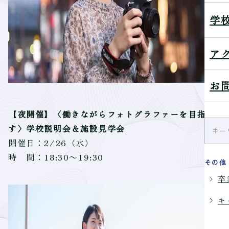
学
ア
お
【夜開催】〈働きながらフォトグラファーを目指
す〉学校説明会＆施設見学会
開催日：2/26（水）
時 間：18:30～19:30
その他
卒
キ