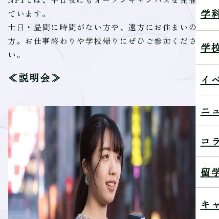
学
ています。
土日・昼間に時間がない方や、遠方にお住まいの
方。お仕事終わりや学校帰りにぜひご参加くださ
学
い。
≪説明会≫
イ
ニ
コ
留
キ