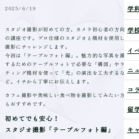
学
2025/6/19
学
スタジオ撮影が初めての方、カメラ初心者の方向け
の講座です。プロ仕様のスタジオと機材を使用して
撮影にチャレンジします。
イ
今回は「テーブルフォト編」。魅力的な写真を撮影
するためのテーブルフォトで必要な「構図」やライ
ニ
ティング機材を使って「光」の演出を工夫するな
ど、イチから丁寧にお伝えします。
コ
カフェ撮影や美味しい食べ物を撮影してみたい方に
もおすすめです。
留
初めてでも安心！
キ
スタジオ撮影「テーブルフォト編」