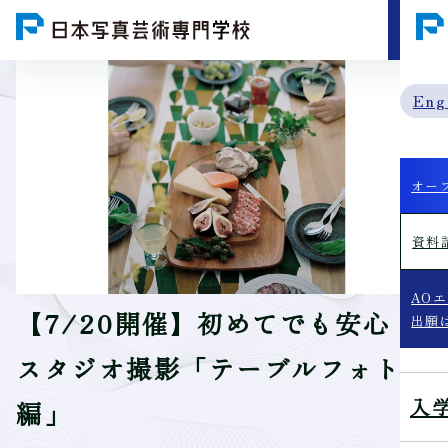
MENU
Eng
オー
資料
AO
【7/20開催】初めてでも安心！
出願
スタジオ撮影「テーブルフォト
入
編」