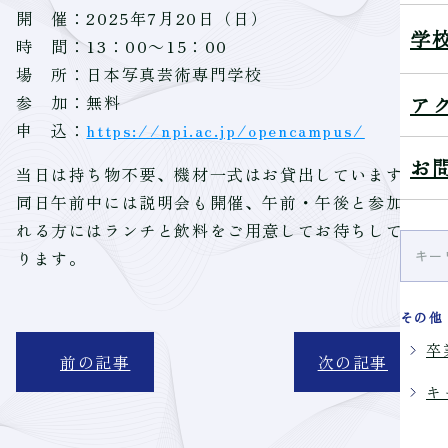
開 催：2025年7月20日（日）
学
時 間：13：00～15：00
場 所：日本写真芸術専門学校
ア
参 加：無料
申 込：
https://npi.ac.jp/opencampus/
お
当日は持ち物不要、機材一式はお貸出しています。
同日午前中には説明会も開催、午前・午後と参加さ
れる方にはランチと飲料をご用意してお待ちしてお
ります。
その他
卒
前の記事
次の記事
キ