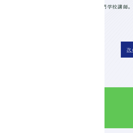
プレス協会(ＡＩＰＳ)会員。 日本写真芸術専門学校講師
次
Webパンフ
を見る