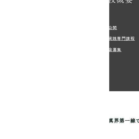
学希望の方へ
沿革
・学費
情報公開
方法
職業実践専門課程
・住まい等のサポート
寄付金募集
生のご出願
真芸術専門学校は
写真家を育成して60年。
写真界第一線
認可の渋谷にある専門学校です。