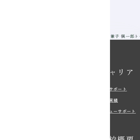
ッカーワールドカップを撮る！スポーツフォトグラファー・兼子 愼一郎
校の特長
キャリア
・特色
就職サポート
環境
就職実績
紹介
デビューサポート
の特典
学校概要