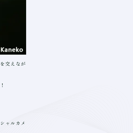
を交えなが
い！
ィシャルカメ