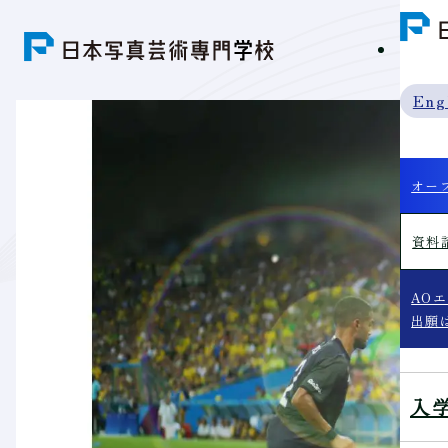
学科紹
Eng
オー
資料
AO
出願
入