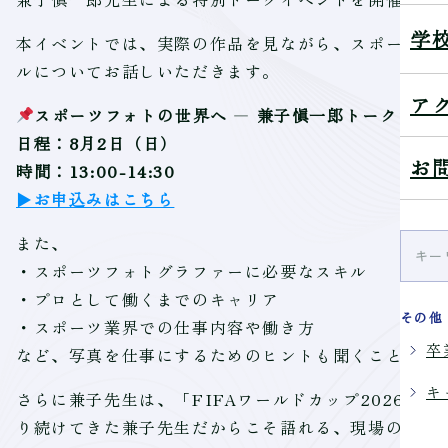
学
本イベントでは、実際の作品を見ながら、スポーツ写
ルについてお話しいただきます。
ア
スポーツフォトの世界へ ― 兼子愼一郎トークショ
日程：8月2日（日）
お
時間：13:00-14:30
▶お申込みはこちら
また、
・スポーツフォトグラファーに必要なスキル
・プロとして働くまでのキャリア
その他
・スポーツ業界での仕事内容や働き方
卒
など、写真を仕事にするためのヒントも聞くことがで
キ
さらに兼子先生は、「FIFAワールドカップ2026
り続けてきた兼子先生だからこそ語れる、現場の空気