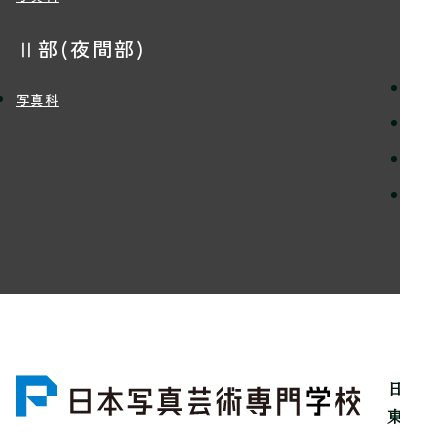
入
Ⅱ部(夜間部)
定員
写真科
入学
学費
留学
日本写
東京都