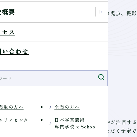
校概要
真ならではの撮影技術や、一瞬を捉えるための視点、撮影
クセス
ー
問い合わせ
業生の方へ
企業の方へ
きます。
ャリアセンター
日本写真芸術
」をカメラマンとして現地取材の予定です。世界中が注目す
専門学校 x Schoo
感や舞台裏、激闘の瞬間についてもご紹介いただく予定