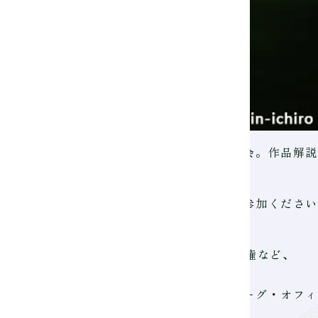
の魅力や仕事のリアルを直接学べる貴重な機会。作品解説
触れてみませんか？
将来クリエイティブ業界を目指す方、ぜひご参加くださ
ック、FIFAクラブワールドカップ、欧州選手権など、
）や高田道場オフィシャルカメラマン、Ｊリーグ・オフ
撮影している。