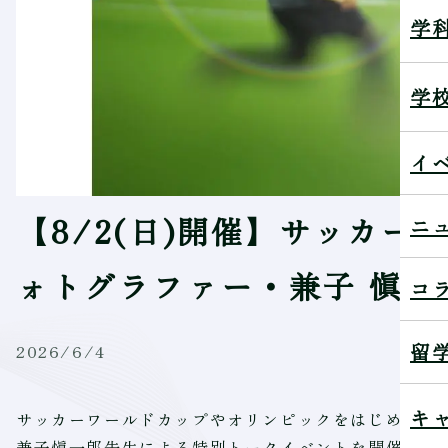
学
学
イ
【8/2(日)開催】サッカ
ニ
ォトグラファー・兼子 愼一
コ
留
2026/6/4
キ
サッカーワールドカップやオリンピックをはじめ、世
兼子愼一郎先生による特別トークイベントを開催しま