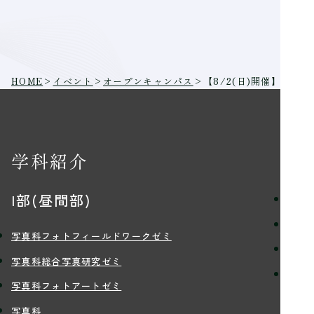
HOME
>
イベント
>
オープンキャンパス
>
【8/2(日)開催】サ
学科紹介
学
I部(昼間部)
理念
学習
写真科フォトフィールドワークゼミ
講師
写真科総合写真研究ゼミ
学生
写真科フォトアートゼミ
写真科