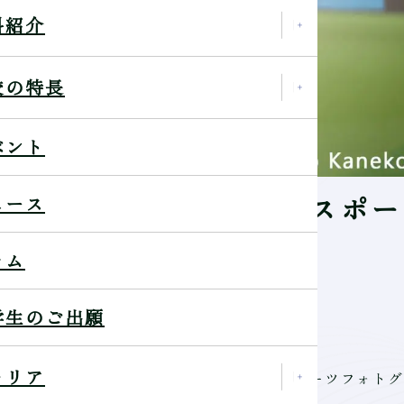
科紹介
校の特長
ベント
ーワールドカップを撮る！スポ
ュース
郎トークイベント
ラム
学生のご出願
ャリア
界各国のスポーツシーンを撮影してきたスポーツフォトグ
す。