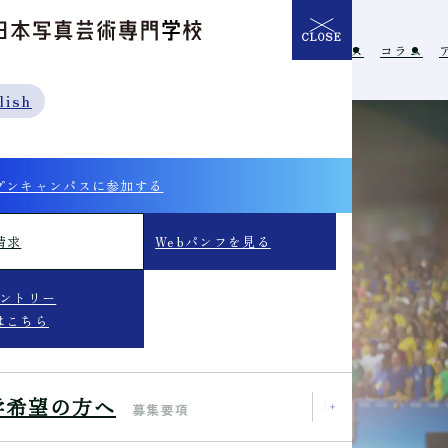
CLOSE
介
学校の特長
入学希望の方へ
イベント
ニュース
コラム
lish
プンキャンパスに参加する
請求
Webパンフを見る
エントリー
はこちら
学希望の方へ
募集要項