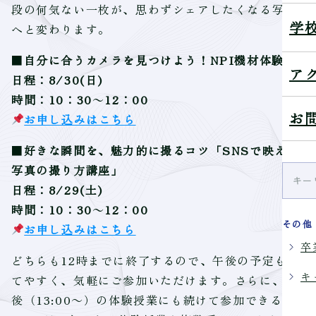
段の何気ない一枚が、思わずシェアしたくなる写真
学
へと変わります。
■
自分に合うカメラを見つけよう！NPI機材体験会
ア
日程：8/30(日)
時間：10：30～12：00
お
お申し込みはこちら
■
好きな瞬間を、魅力的に撮るコツ「SNSで映える
写真の撮り方講座」
日程：8/29(土)
時間：10：30～12：00
その他
お申し込みはこちら
卒
どちらも12時までに終了するので、午後の予定も立
キ
てやすく、気軽にご参加いただけます。さらに、午
後（13:00～）の体験授業にも続けて参加できるの