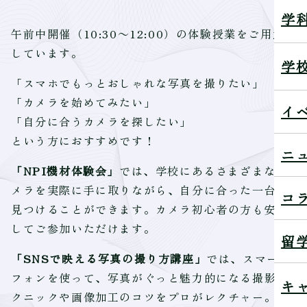
学
午前中開催（10:30～12:00）の体験授業をご用意
しています。
学
「スマホでもっとおしゃれな写真を撮りたい」
「カメラを始めてみたい」
イ
「自分に合うカメラを探したい」
という方におすすめです！
ニ
「NPI機材体験会」
では、学校にあるさまざまなカ
メラを実際に手に取りながら、自分に合った一台を
コ
見つけることができます。カメラ初心者の方も安心
してご参加いただけます。
留
「SNSで映える写真の撮り方講座」
では、スマート
フォンを使って、写真がぐっと魅力的になる撮影テ
キ
クニックや画像加工のコツをプロがレクチャー。普