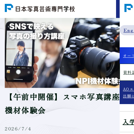
MENU
Eng
オー
資料
AO
【午前中開催】スマホ写真講座＆
出願
機材体験会
入
2026/7/4