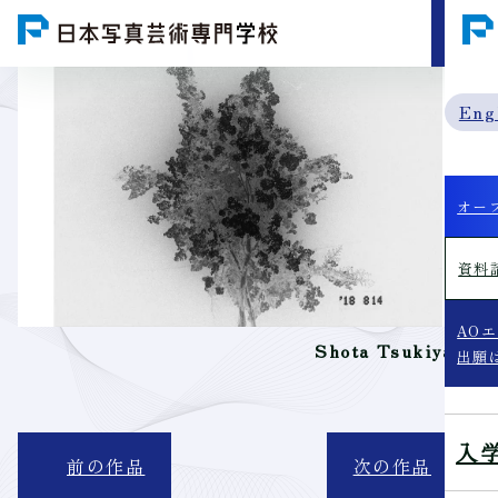
MENU
Eng
オー
資料
AO
Shota Tsukiyama
出願
入
前の作品
次の作品