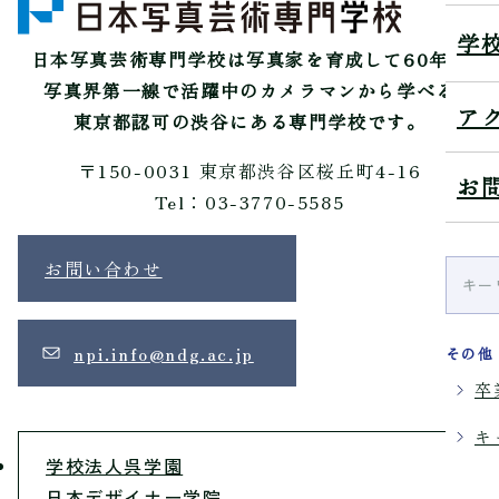
学
日本写真芸術専門学校は
写真家を育成して60年。
写真界第一線で活躍中のカメラマンから学べる
ア
東京都認可の渋谷にある専門学校です。
〒150-0031 東京都渋谷区桜丘町4-16
お
Tel：03-3770-5585
お問い合わせ
npi.info@ndg.ac.jp
その他
卒
キ
学校法人呉学園
日本デザイナー学院