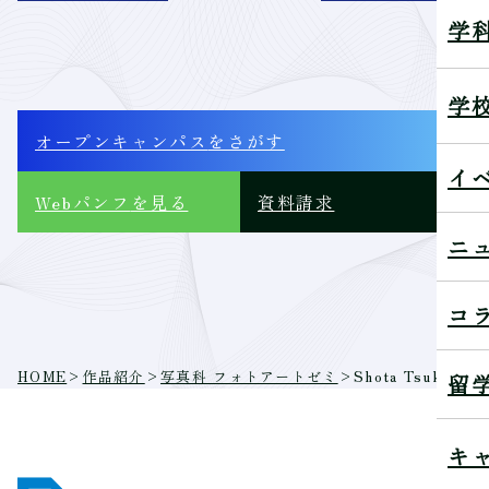
学
学
オープンキャンパス
をさがす
イ
Webパンフ
を見る
資料請求
ニ
コ
HOME
>
作品紹介
>
写真科 フォトアートゼミ
>
Shota Tsukiyama
留
キ