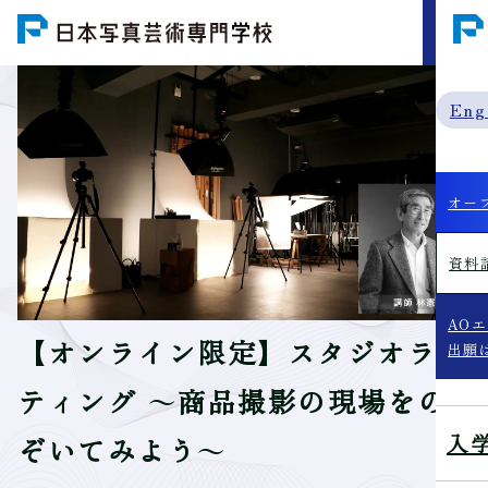
MENU
Eng
オー
資料
AO
【オンライン限定】スタジオライ
出願
ティング ～商品撮影の現場をの
入
ぞいてみよう～