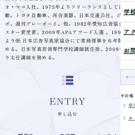
オ・マコ入社、1975年よりフリーランスとして活
学
動。トヨタ自動車、河合楽器、日本交通公社、ジッ
ポ、週刊プレーボーイ、他。1982年愛知広告協会ポ
ア
スター賞受賞、2009年APAアワード入選 。1994年
より㈳ 日本広告写真家協会にて常務理事を６年間勤
める。日本写真芸術専門学校講師就任後、2009年よ
お
り主任講師を務める。
その他
ENTRY
卒
申し込む
キ