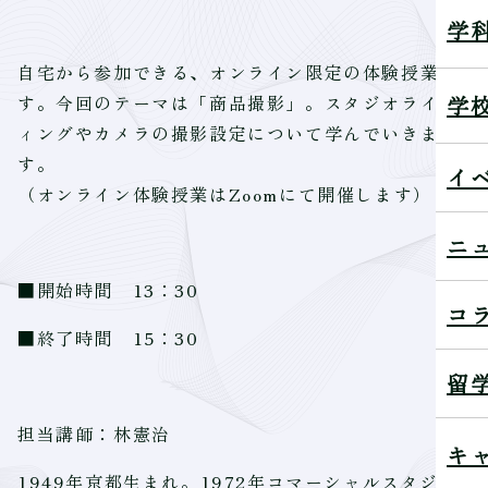
学
自宅から参加できる、オンライン限定の体験授業で
学
す。今回のテーマは「商品撮影」。スタジオライテ
ィングやカメラの撮影設定について学んでいきま
す。
イ
（オンライン体験授業はZoomにて開催します）
ニ
■開始時間 13：30
コ
■終了時間 15：30
留
担当講師：林憲治
キ
1949年京都生まれ。1972年コマーシャルスタジ