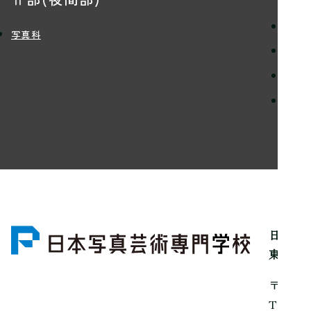
定員
写真科
入学
学費
留学
日本写
東京都
〒150
Tel：0