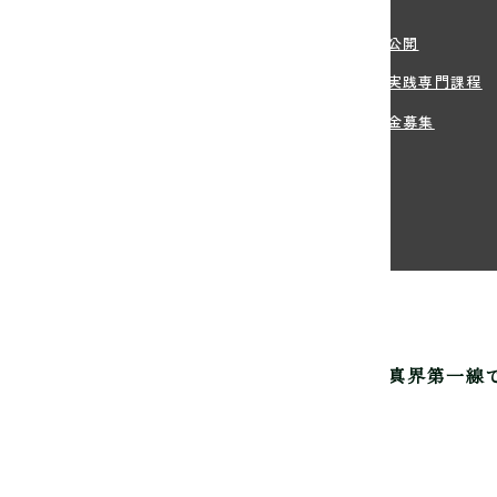
沿革
・学費
情報公開
方法
職業実践専門課程
・住まい等のサポート
寄付金募集
生のご出願
真芸術専門学校は
写真家を育成して60年。
写真界第一線
認可の渋谷にある専門学校です。
-0031 東京都渋谷区桜丘町4-16
3-3770-5585