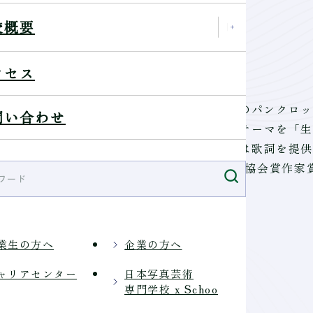
校概要
クセス
在住、劇団の役者を経て写真家になる。折からのパンクロッ
問い合わせ
価された。幼少期に患った病歴の末、写真のテーマを「生
のパーソナリティー、ギタリスト布袋寅泰には歌詞を提供
層から指示されている。2011年度日本写真協会賞作家
業生の方へ
企業の方へ
NTRY
ャリアセンター
日本写真芸術
専門学校 x Schoo