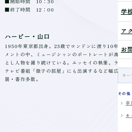
■開始時間 10：30
■終了時間 12：00
学
ア
ハービー・山口
1950年東京都出身。23歳でロンドンに渡り10年間
お
メントの中、ミュージシャンのポートレートが高く評
とし人物を撮り続けている。エッセイの執筆、ラジオ
テレビ番組「徹子の部屋」にも出演するなど幅広い年代
展・著作多数。
その他
卒
E
キ