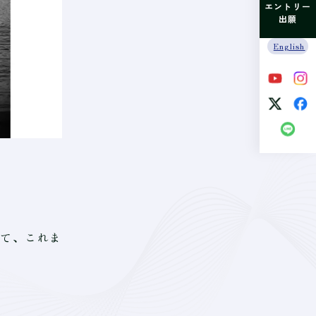
エントリー
出願
English
て、これま