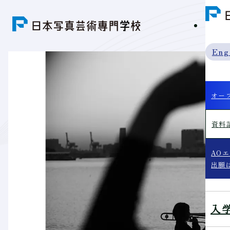
学科紹
Eng
オー
資料
AO
出願
入