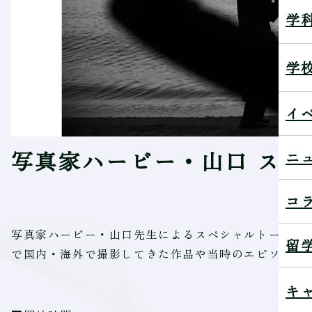
学
学
イ
写真家ハービー・山口 スペ
ニ
コ
写真家ハービー・山口先生によるスペシャルトークシ
留
で国内・海外で撮影してきた作品や当時のエピソード
キ