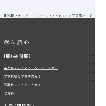
HOME
>
オープンキャンパス
>
スペシャル
>
写真家ハービー・山口
学科紹介
学
I部(昼間部)
理念
学習
写真科フォトフィールドワークゼミ
講師
写真科総合写真研究ゼミ
学生
写真科フォトアートゼミ
写真科
入
Ⅱ部(夜間部)