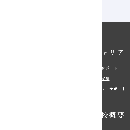
 スペシャルトークショー
校の特長
キャリア
・特色
就職サポート
環境
就職実績
紹介
デビューサポート
の特典
学校概要
学希望の方へ