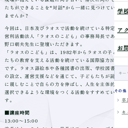
たちができることを“対話”から一緒に見つけていき
学
ませんか？
今回は、日本及びラオスで活動を続けている特定非
ア
営利活動法人「ラオスのこども」の事務局長である
野口朝夫先生に登壇いただきます。
お
「ラオスのこども」は、1982年からラオスの子ども
たちの教育を支える活動を続けている国際協力NGO
です。ラオス語絵本や各種図書の出版、学校図書室
の設立、運営支援などを通じて、子どもたちが読書
に親しむことで自らの力を伸ばし、人生を主体的に
その他
選択できるような環境をつくる活動をすすめていま
す。
卒
キ
■講座時間
13:00～15:00