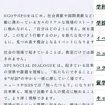
学
NGOやNPOをはじめ、社会貢献や国際貢献などの活
学
動に携わっている方々のリアルな現場のストーリー
に触れながら、「自分はどのように考え、何を選
び、この先どう行動するのか」を新たな気づきとと
イ
もに、見つめ直す機会となるイベントになります。
社会の現場で起きていることは、教室だけでは掴み
ニ
きれません。
NPI SOCIAL DIALOGUE は、起きている出来事
コ
の背景や課題を理解し、「私たちにできること」
を“対話”の中から一緒に探していく場です。
留
ニュースやSNSでは「知ったつもり」になりがちな
出来事も、現地で活動する人の視点に触れること
キ
で、より深く理解できます。
現場が抱えている課題に向き合い、解決に向けて私