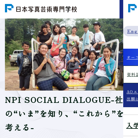
MENU
Eng
オー
資料
AO
NPI SOCIAL DIALOGUE-社会
出願
の“いま”を知り、“これから”を
入
考える-