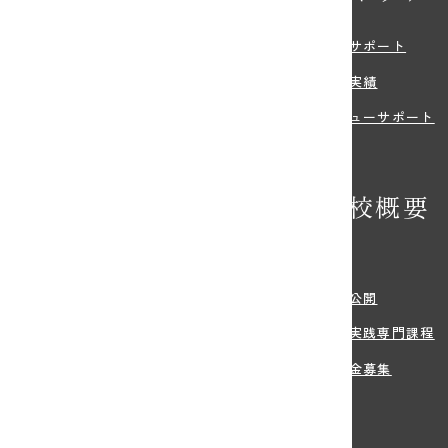
・特色
就職サポート
環境
就職実績
紹介
デビューサポート
の特典
学校概要
学希望の方へ
沿革
・学費
情報公開
方法
職業実践専門課程
・住まい等のサポート
寄付金募集
生のご出願