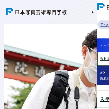
学科紹
Eng
オー
資料
AO
出願
入