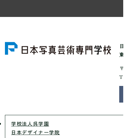
日本写
東京都
〒150
Tel：0
お問
学校法人呉学園
日本デザイナー学院