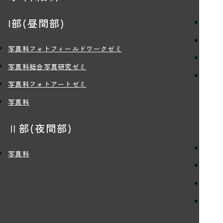
I部(昼間部)
理念
学習
写真科フォトフィールドワークゼミ
講師
写真科総合写真研究ゼミ
学生
写真科フォトアートゼミ
写真科
入
Ⅱ部(夜間部)
定員
写真科
入学
学費
留学