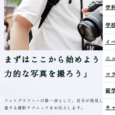
学
学
イ
まずはここから始めよう！
ニ
力的な写真を撮ろう」
コ
留
フォトグラファーの第一歩として、自分が発見した景
キ
達する撮影テクニックをお伝えします。