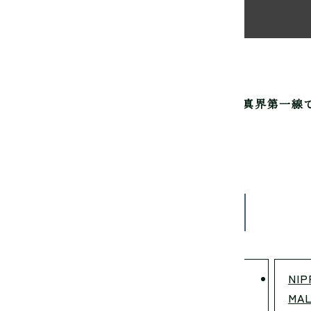
真芸術専門学校は
写真家を育成して60年。
写真界第一線
認可の渋谷にある専門学校です。
-0031 東京都渋谷区桜丘町4-16
3-3770-5585
い合わせ
npi.info@ndg.ac.jp
学校法人九州呉学園 専門学校
NIP
日本デザイナー学院 九州校
MAL