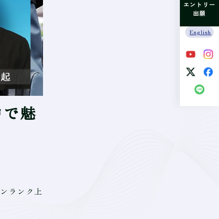
エントリー
出願
English
中で魅
ンランク上