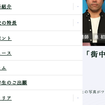
科紹介
校の特長
ベント
フォトグラファーへの道「街
ュース
ラム
学生のご出願
色をより魅力的に撮影してみましょう！あなたの写真がワ
ャリア