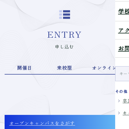
学
ア
ENTRY
申し込む
お
開催日
来校型
オンライン
その他
卒
キ
オープンキャンパス
をさがす