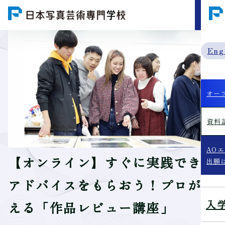
MENU
Eng
オー
資料
AO
【オンライン】すぐに実践できる
出願
アドバイスをもらおう！プロが教
入
える「作品レビュー講座」