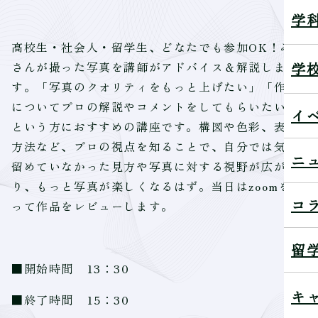
学
高校生・社会人・留学生、どなたでも参加OK！みな
学
さんが撮った写真を講師がアドバイス＆解説しま
す。「写真のクオリティをもっと上げたい」「作品
についてプロの解説やコメントをしてもらいたい」
イ
という方におすすめの講座です。構図や色彩、表現
方法など、プロの視点を知ることで、自分では気に
ニ
留めていなかった見方や写真に対する視野が広が
り、もっと写真が楽しくなるはず。当日はzoomを使
コ
って作品をレビューします。
留
■開始時間 13：30
キ
■終了時間 15：30