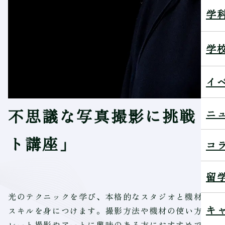
学
学
イ
不思議な写真撮影に挑戦！
ニ
ト講座」
コ
留
光のテクニックを学び、本格的なスタジオと機材で不
キ
スキルを身につけます。撮影方法や機材の使い方など
レート撮影やアートに興味のある方におすすめです。