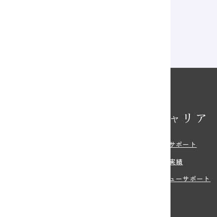
クニックを学ぶポートレート講座」
校の特長
キャリア
・特色
就職サポート
環境
就職実績
紹介
デビューサポート
の特典