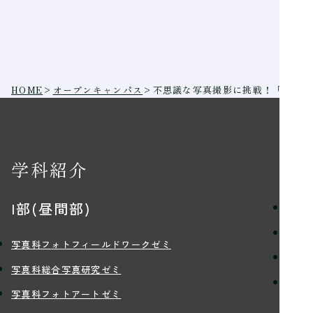
HOME
>
オープンキャンパス
>
不思議な写真撮影に挑戦！「光のテ
学科紹介
学
I部(昼間部)
理念
学習
写真科フォトフィールドワークゼミ
講師
写真科総合写真研究ゼミ
学生
写真科フォトアートゼミ