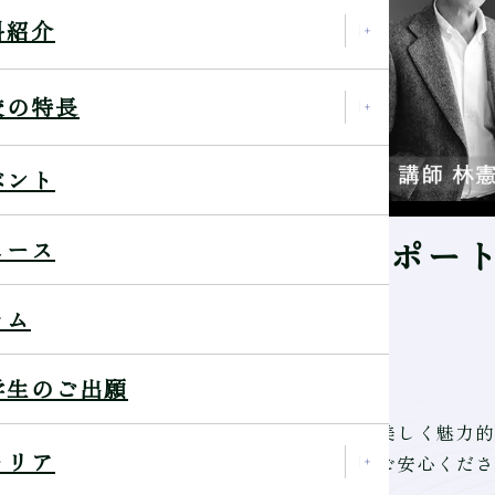
科紹介
校の特長
ベント
「光のテクニックを学ぶポー
ュース
ラム
学生のご出願
思議な人物撮影に挑戦します。モデルをより美しく魅力的
ャリア
、丁寧にレクチャーしますので初めての方もご安心くださ