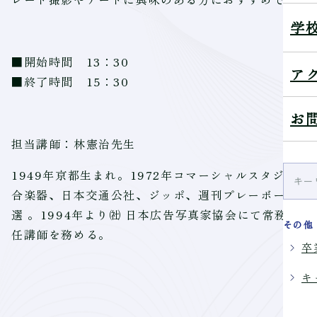
学
■開始時間 13：30
ア
■終了時間 15：30
お
担当講師：林憲治先生
1949年京都生まれ。1972年コマーシャルスタジオ
合楽器、日本交通公社、ジッポ、週刊プレーボーイ、他。
選 。1994年より㈳ 日本広告写真家協会にて常務理
その他
任講師を務める。
卒
キ