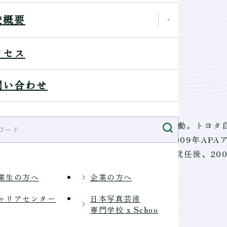
校概要
クセス
問い合わせ
・マコ入社、1975年よりフリーランスとして活動。トヨタ
1982年愛知広告協会ポスター賞受賞、2009年APA
事を６年間勤める。日本写真芸術専門学校講師就任後、20
業生の方へ
企業の方へ
ャリアセンター
日本写真芸術
専門学校 x Schoo