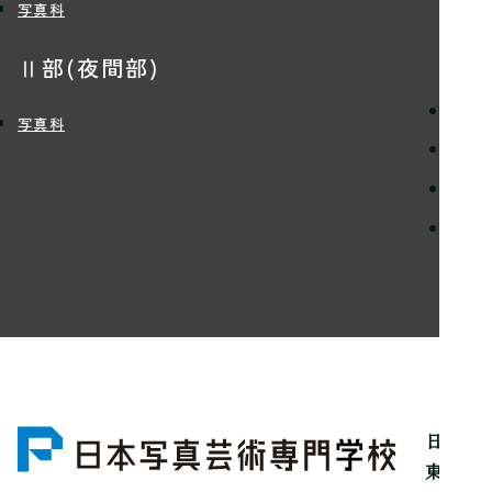
写真科
入
Ⅱ部(夜間部)
定員
写真科
入学
学費
留学
日本写
東京都