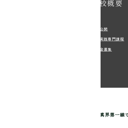
学校概要
学希望の方へ
沿革
・学費
情報公開
方法
職業実践専門課程
・住まい等のサポート
寄付金募集
生のご出願
真芸術専門学校は
写真家を育成して60年。
写真界第一線
認可の渋谷にある専門学校です。