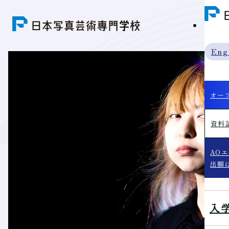
学科紹
Eng
オー
資料
AO
出願
入