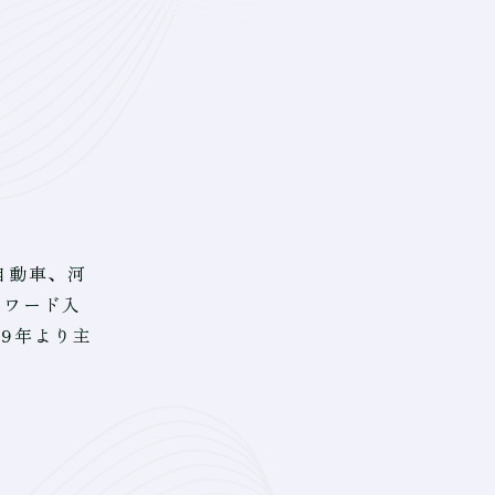
自動車、河
アワード入
09年より主