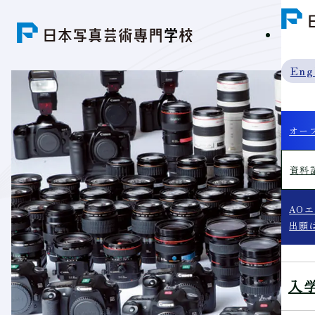
学科紹
Eng
オー
資料
AO
出願
入