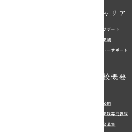
校の特長
キャリア
・特色
就職サポート
環境
就職実績
紹介
デビューサポート
の特典
学校概要
学希望の方へ
沿革
・学費
情報公開
方法
職業実践専門課程
・住まい等のサポート
寄付金募集