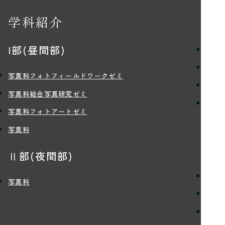
学科紹介
学
I部(昼間部)
理念
学習
写真科フォトフィールドワークゼミ
講師
写真科総合写真研究ゼミ
学生
写真科フォトアートゼミ
写真科
入
Ⅱ部(夜間部)
定員
写真科
入学
学費