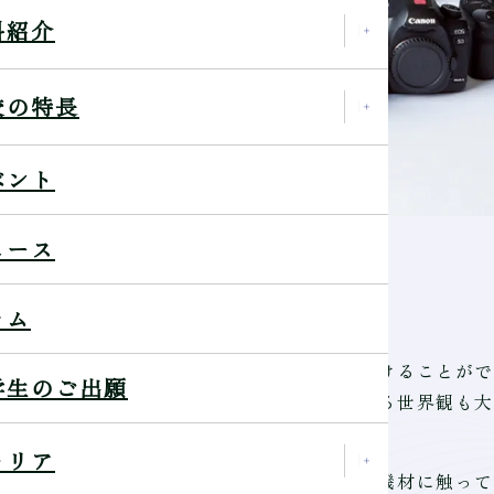
科紹介
校の特長
ベント
講座－機材編－
ュース
ラム
体験をしながら自分にぴったりの機材をみつけることがで
学生のご出願
使用する機材によって、写真や映像として写る世界観も大
ャリア
メラ・レンズをみつけたい」「いろんな最新機材に触って