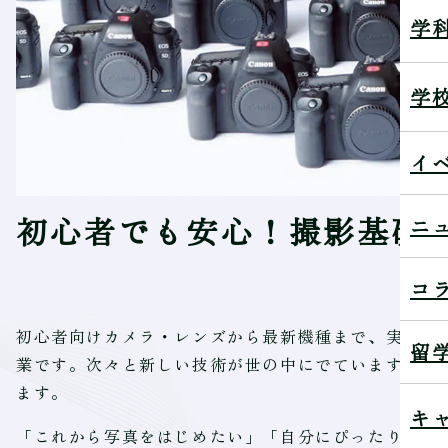
学
学
イ
初心者でも安心！撮影基礎
ニ
コ
初心者向けカメラ・レンズから最新機種まで、実際に
留
業です。次々と新しい技術が世の中にでていますが、
ます。
キ
「これから写真をはじめたい」「自分にぴったりのカ