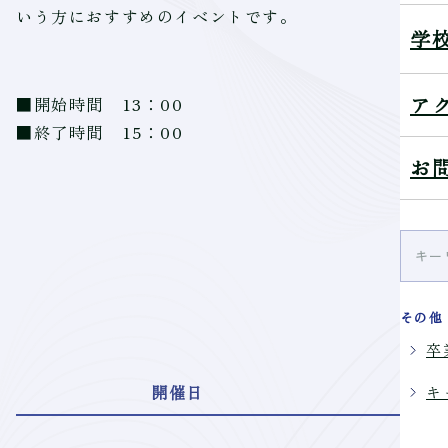
いう方におすすめのイベントです。
学
ア
■開始時間 13：00
■終了時間 15：00
お
E
その他
卒
開催日
キ