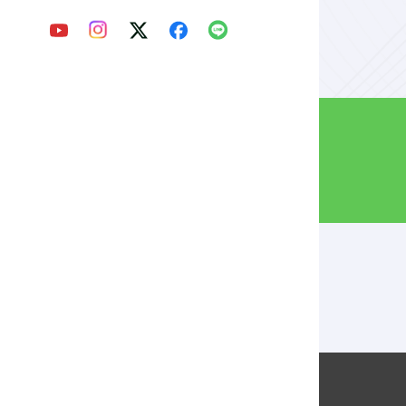
Webパンフ
を見る
材編－