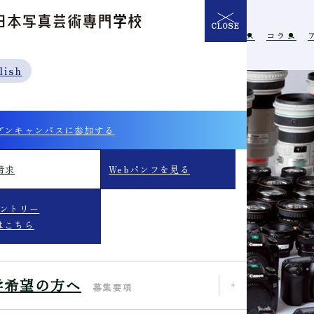
CLOSE
介
学校の特長
入学希望の方へ
イベント
ニュース
コラム
lish
プンキャンパスに参加する
請求
Webパンフを見る
エントリー
はこちら
学希望の方へ
募集要項