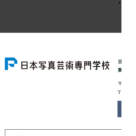
留学
日本写
東京都
〒150
Tel：0
お問