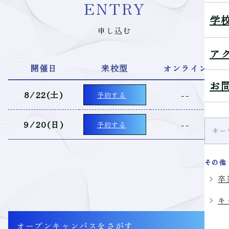
ENTRY
学
申し込む
ア
開催日
来校型
オンライン
お
8/22(土)
--
予約する
9/20(日)
--
予約する
その他
卒
キ
オープンキャンパス
をさがす