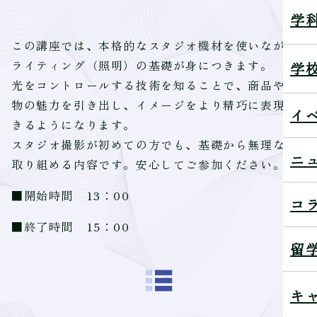
学
この講座では、本格的なスタジオ機材を使いながら
ライティング（照明）の基礎が身につきます。
学
光をコントロールする技術を知ることで、商品や人
物の魅力を引き出し、イメージをより精巧に表現で
イ
きるようになります。
スタジオ撮影が初めての方でも、基礎から無理なく
ニ
取り組める内容です。安心してご参加ください。
■開始時間 13：00
コ
■終了時間 15：00
留
キ