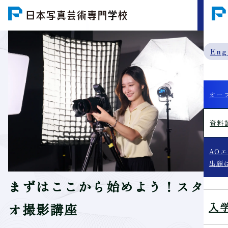
MENU
Eng
オー
資料
AO
出願
まずはここから始めよう！スタジ
入
オ撮影講座