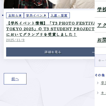
学
お知らせ
学外イベント
入選・受賞
【学外イベント情報】「T3 PHOTO FESTIVAL
ア
TOKYO 2025」の T3 STUDENT PROJECT
においてグランプリを受賞しました！
お
2025/11/9
詳細を見る
その他
投
前へ
稿
卒
の
キ
ペ
ー