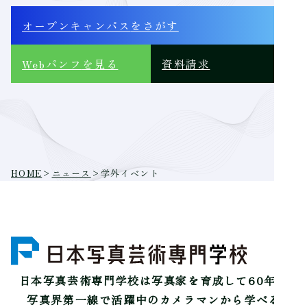
ジ
オープンキャンパス
をさがす
送
り
Webパンフ
を見る
資料請求
HOME
>
ニュース
>
学外イベント
日本写真芸術専門学校は
写真家を育成して60年。
写真界第一線で活躍中のカメラマンから学べる