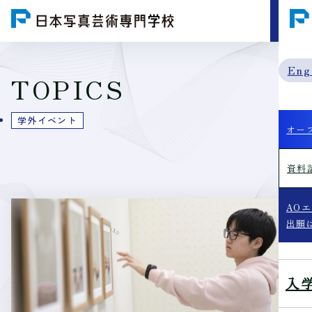
MENU
Eng
TOPICS
学外イベント
オー
資料
AO
出願
入