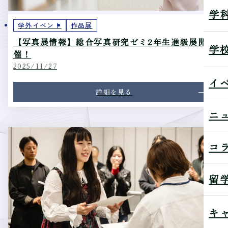
学
学外イベント
作品展
【写真展情報】総合写真研究ゼミ2年生進級展開
学
催！
2025/11/27
イ
詳細を見る
ニ
コ
留
キ