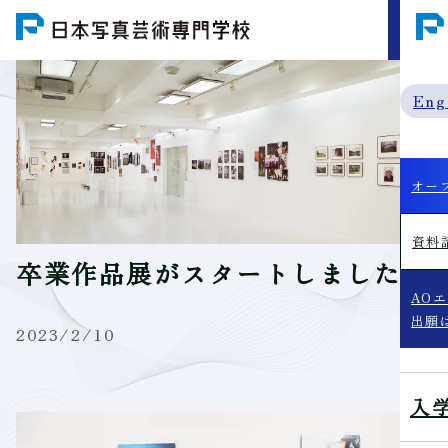
MENU
Eng
オー
資料
卒業作品展がスタートしました！
AO
出願
2023/2/10
入