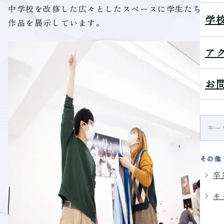
中学校を改修した広々としたスペースに学生たちの
学
作品を展示しています。
ア
お
その他
卒
キ