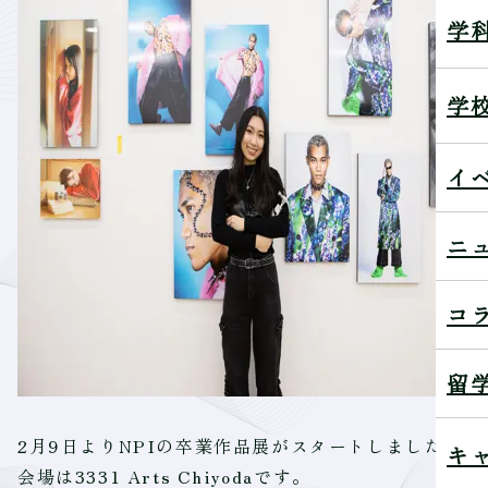
学
学
イ
ニ
コ
留
2月9日よりNPIの卒業作品展がスタートしました！
キ
会場は3331 Arts Chiyodaです。