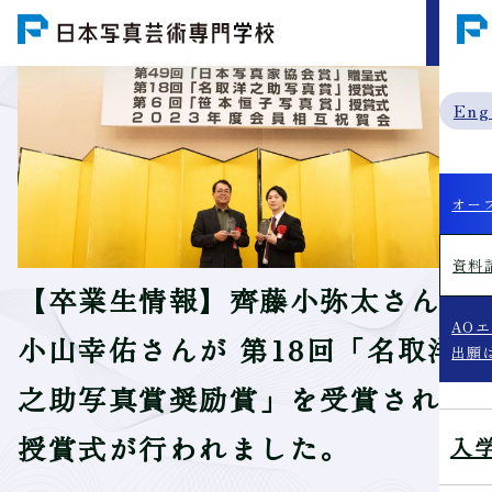
MENU
Eng
オー
資料
【卒業生情報】齊藤小弥太さんと
AO
小山幸佑さんが 第18回「名取洋
出願
之助写真賞奨励賞」を受賞され、
授賞式が行われました。
入