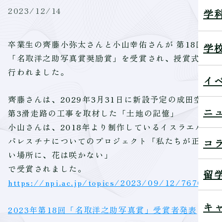
2023/12/14
学
卒業生の齊藤小弥太さんと小山幸佑さんが 第18回
学
「名取洋之助写真賞奨励賞」を受賞され、授賞式が
行われました。
イ
齊藤さんは、2029年3月31日に新設予定の成田空港
ニ
第3滑走路の工事を取材した「土地の記憶」
小山さんは、2018年より制作しているイスラエル／
パレスチナについてのプロジェクト「私たちが正し
コ
い場所に、花は咲かない」
で受賞されました。
留
https://npi.ac.jp/topics/2023/09/12/7670
キ
2023年第18回「名取洋之助写真賞」受賞者発表