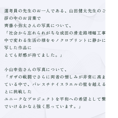
選考員の先生のお一人である、山田健太先生のご挨
拶の中のお言葉で
齊藤小弥太さんの写真について、
「社会から忘れられがちな成田の滑走路増幅工事の
中で変わる生活の様をモノクロプリントに静かに描
写した作品に
とても好感が持てました。」
小山幸佑さんの写真について、
「ガザの戦闘でさらに両者の憎しみが非常に高まっ
ている中で、パレスチナイスラエルの壁を越えるこ
とに挑戦した
ユニークなプロジェクトを平和への希望として繋い
でいけるかなと強く思っています。」