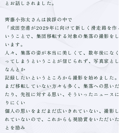
とお話しされました。
齊藤小弥太さんは挨拶の中で
「成田空港が2029年に向けて新しく滑走路を作ると
いうことで、集団移転する対象の集落の撮影をして
います。
人々、集落の姿が本当に美しくて、数年後になくな
ってしまうということが信じられず、写真家として
なんとか
記録したいというところから撮影を始めました。
まだ移転していない方々も多く、集落への思いだっ
たり、先祖に対する思い、そういったニュースにな
りにくい
個人の思いをまだまだ広いきれていない、撮影しき
れていないので、これからも奨励賞をいただいたこ
とを励み