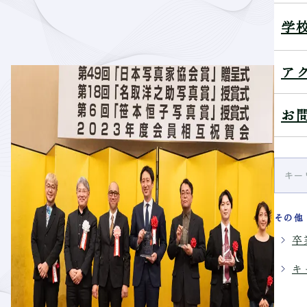
学
ア
お
その他
卒
キ