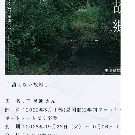
「 消えない故郷 」
氏 名：于 昊延 さん
部 科：2022年3月Ⅰ部(昼間部)2年制ファッション
ポートレートゼミ卒業
会 期：2025年09月23日（火）～10月06日（月）
会 場：ニコンサロン