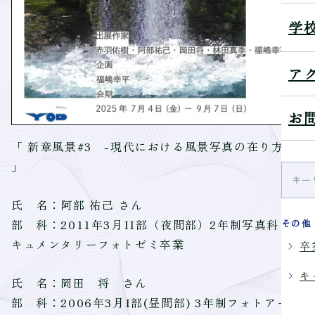
学
ア
お
「 新章風景#3 -現代における風景写真の在り方-
」
氏 名：阿部 祐己 さん
部 科：2011年3月II部（夜間部）2年制写真科 ド
その他
キュメンタリーフォトゼミ卒業
卒
キ
氏 名：岡田 将 さん
部 科：2006年3月I部(昼間部) 3年制フォトアート