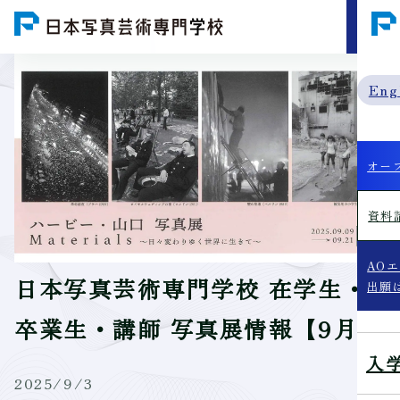
MENU
Eng
オー
資料
AO
日本写真芸術専門学校 在学生・
出願
卒業生・講師 写真展情報【9月】
入
2025/9/3