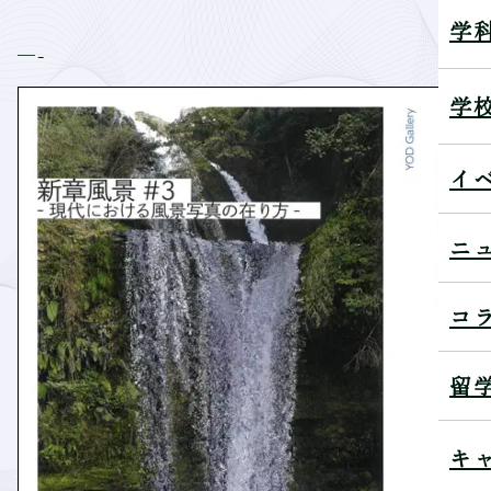
学
—-
学
イ
ニ
コ
留
キ