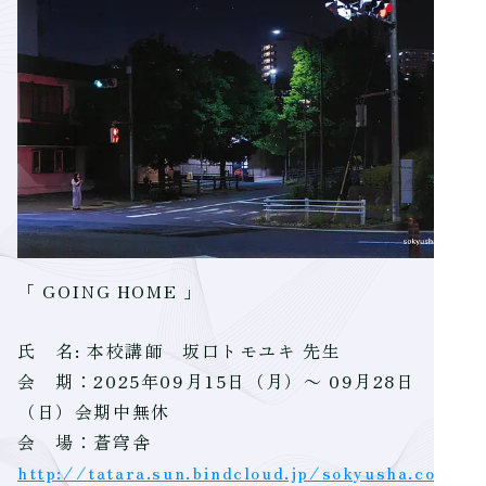
「 GOING HOME 」
氏 名: 本校講師 坂口トモユキ 先生
会 期：2025年09月15日（月）～ 09月28日
（日）会期中無休
会 場：蒼穹舎
http://tatara.sun.bindcloud.jp/sokyusha.com/in