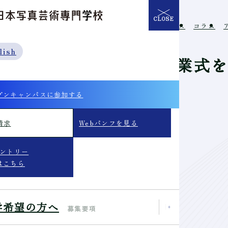
CLOSE
介
学校の特長
入学希望の方へ
イベント
ニュース
コラム
lish
行事情報】2025年度卒業式
いました
プンキャンパスに参加する
請求
Webパンフを見る
6/3/9
エントリー
はこちら
卒業式を執り行いました。
学希望の方へ
募集要項
校長から卒業証書が手渡されました。