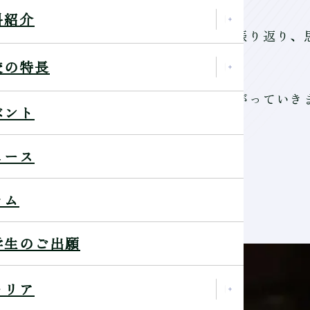
科紹介
や講師の先生方とともに在学中の日々を振り返り、
た。
校の特長
れぞれがこれから進む新たな道へとつながっていき
ベント
長を心より願っています。
ュース
ラム
。
学生のご出願
ャリア