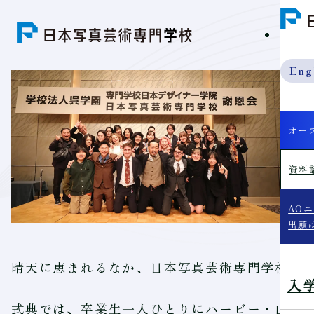
学科紹
Eng
【
行
オー
資料
202
AO
出願
晴天に恵まれるなか、日本写真芸術専門学校の
入
式典では、卒業生一人ひとりにハービー・山口