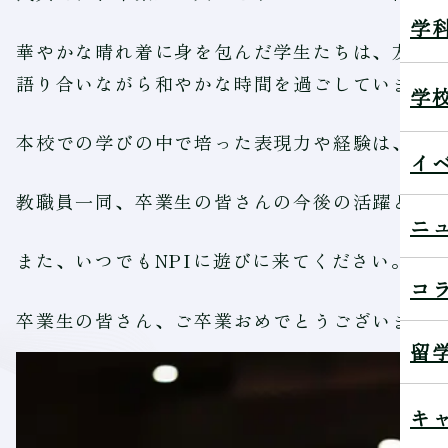
学
華やかな晴れ着に身を包んだ学生たちは、友人
語り合いながら和やかな時間を過ごしていまし
学
本校での学びの中で培った表現力や経験は、そ
イ
教職員一同、卒業生の皆さんの今後の活躍と成
ニ
また、いつでもNPIに遊びに来てください。
コ
卒業生の皆さん、ご卒業おめでとうございます
留
キ