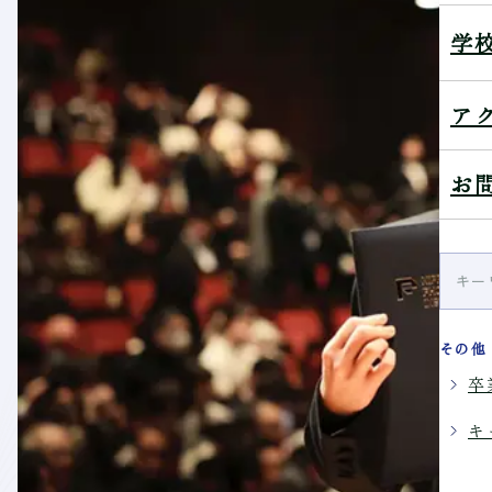
学
ア
お
その他
卒
キ