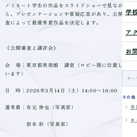
ノミネート学生の作品をスライドショーで見なが
学
ら、プレゼンテーションや質疑応答があり、公開審
査によって最優秀賞作品を決定します。
ア
《公開審査と講評会》
お
会 場：東京都美術館 講堂（ロビー階に位置して
います）
日 時：2026年3月14日（土）14:00～16:00
その他
選考員：有元 伸也（写真家）
卒
キ
岩本 彩（写真家）