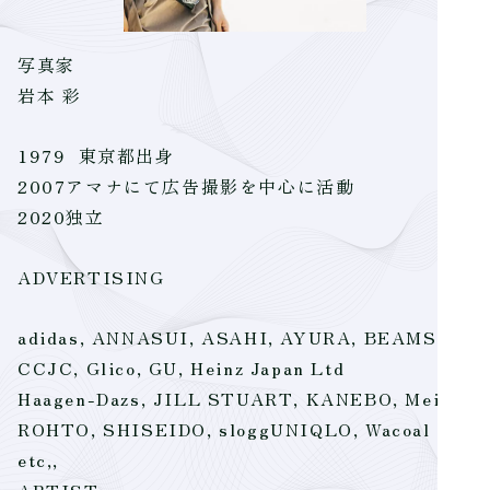
写真家
岩本 彩
1979 東京都出身
2007アマナにて広告撮影を中心に活動
2020独立
ADVERTISING
adidas, ANNASUI, ASAHI, AYURA, BEAMS,
CCJC, Glico, GU, Heinz Japan Ltd
Haagen-Dazs, JILL STUART, KANEBO, Meiji,
ROHTO, SHISEIDO, sloggUNIQLO, Wacoal
etc,,