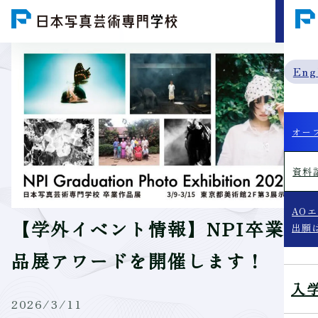
MENU
Eng
オー
資料
AO
【学外イベント情報】NPI卒業作
出願
品展アワードを開催します！
入
2026/3/11