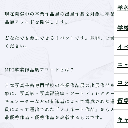
学
現在開催中の卒業作品展の出展作品を対象に卒業作
品展アワードを開催します。
学
どなたでも参加できるイベントです。是非、ご参加
イ
ください。
ニ
NPI卒業作品展アワードとは？
コ
日本写真芸術専門学校の卒業作品展の出展作品を対
象に、写真家・写真評論家・アートディレクター、
留
キュレーターなどの有識者によって構成された選考
員によって選出された「ノミネート作品」をもとに
最優秀作品・優秀作品を表彰するものです。
キ