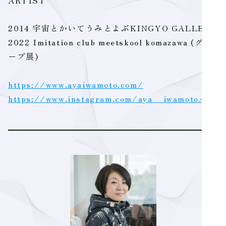
ARTIST
2014 宇宙とかいてうみとよぶKINGYO GALLERY
2022 Imitation club meetskool komazawa (グル
ープ展)
https://www.ayaiwamoto.com/
https://www.instagram.com/aya__iwamoto/