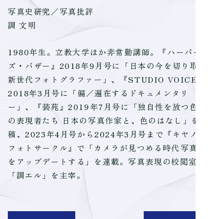
写真史研究／写真批評
調 文明
1980年生。立教大学ほか非常勤講師。『ハーパー
ズ・バザー』2018年9月号に「日本の今を切り取る
新世代フォトグラファー」、『STUDIO VOICE』
2018年3月号に「偏／遍在するドキュメンタリ
ー」、『装苑』2019年7月号に「独自性を放つ色彩
の表現者たち 日本の写真作家と、色のはなし」を寄
稿、2023年4月号から2024年3月号まで『キヤノン
フォトサークル』で「カメラが見つめる時代――写真史
をアップデートする」を連載。写真表現の校閲室
「調エル」を主宰。