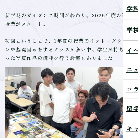
学
新学期のガイダンス期間が終わり、2026年度の通常
授業がスタート。
学
初回ということで、1年間の授業のイントロダクショ
イ
ンや基礎固めをするクラスが多い中、学生が持ち寄
った写真作品の講評を行う教室もありました。
ニ
コ
留
キ