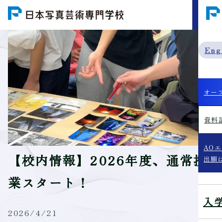
MENU
Eng
オー
資料
AO
【校内情報】2026年度、通常授
出願
業スタート！
入
2026/4/21