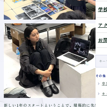
学
ア
お
その他
卒
キ
新しい1年のスタートということで、積極的に先生に