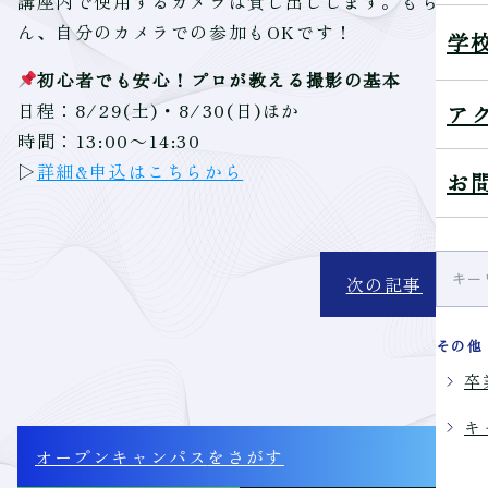
講座内で使用するカメラは貸し出しします。もちろ
ん、自分のカメラでの参加もOKです！
学
初心者でも安心！プロが教える撮影の基本
日程：8/29(土)・8/30(日)ほか
ア
時間：13:00～14:30
▷
詳細&申込はこちらから
お
次の記事
その他
卒
キ
オープンキャンパス
をさがす