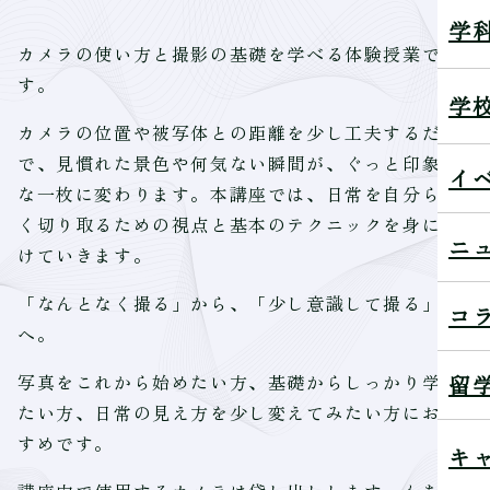
学
カメラの使い方と撮影の基礎を学べる体験授業で
す。
学
カメラの位置や被写体との距離を少し工夫するだけ
で、見慣れた景色や何気ない瞬間が、ぐっと印象的
イ
な一枚に変わります。本講座では、日常を自分らし
く切り取るための視点と基本のテクニックを身につ
ニ
けていきます。
「なんとなく撮る」から、「少し意識して撮る」
コ
へ。
留
写真をこれから始めたい方、基礎からしっかり学び
たい方、日常の見え方を少し変えてみたい方におす
すめです。
キ