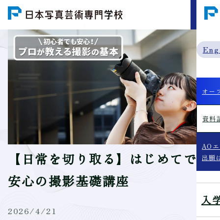
MENU
Eng
オー
資料
AO
【日常を切り取る】はじめてでも
出願
安心の撮影基礎講座
入
2026/4/21