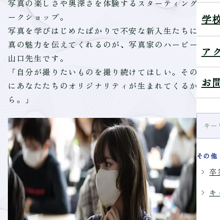
写真の楽しさや奥深さを体験するスターティングワ
ークショップ。
学
写真を学びはじめたばかりで不安な新入生たちに写
真の魅力を伝えてくれるのが、写真家のハービー・
ア
山口先生です。
「自分が撮りたいものを撮り続けてほしい。その先
お
にあなたたちのオリジナリティが生まれてくるか
ら。」
その他
卒
キ