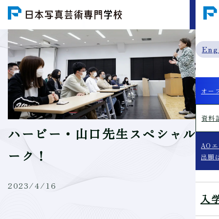
MENU
Eng
オー
資料
ハービー・山口先生スペシャルト
AO
ーク！
出願
2023/4/16
入