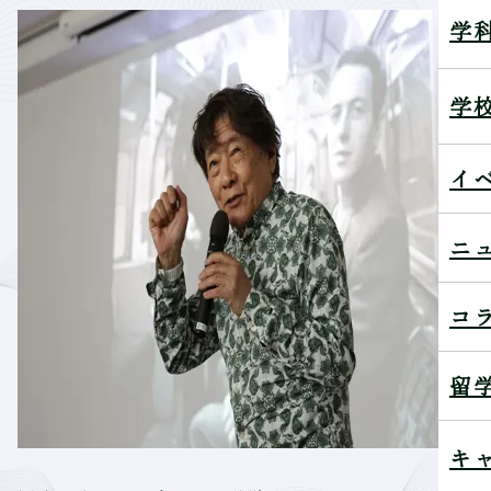
学
学
イ
ニ
コ
留
キ