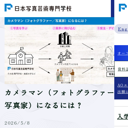
MENU
Eng
オー
資料
AO
カメラマン（フォトグラファー/
出願
写真家）になるには？
入
2026/5/8