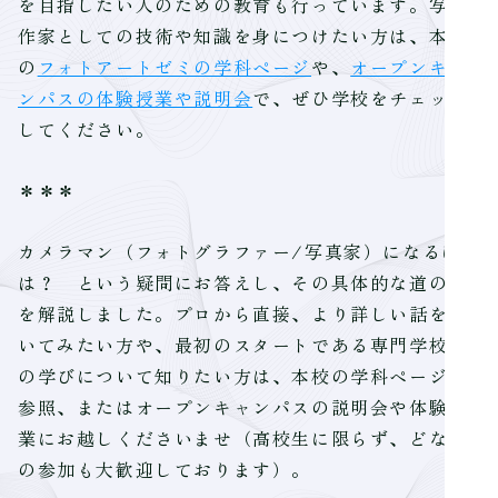
を目指したい人のための教育も行っています。写真
作家としての技術や知識を身につけたい方は、本校
の
フォトアートゼミの学科ページ
や、
オープンキャ
ンパスの体験授業や説明会
で、ぜひ学校をチェック
してください。
＊＊＊
カメラマン（フォトグラファー/写真家）になるに
は？ という疑問にお答えし、その具体的な道のり
を解説しました。プロから直接、より詳しい話を聞
いてみたい方や、最初のスタートである専門学校で
の学びについて知りたい方は、本校の学科ページを
参照、またはオープンキャンパスの説明会や体験授
業にお越しくださいませ（高校生に限らず、どなた
の参加も大歓迎しております）。