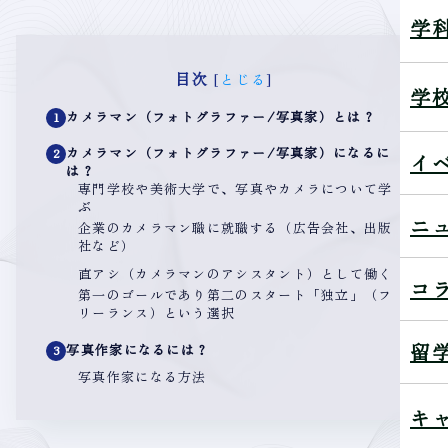
学
目次
[
とじる
]
学
カメラマン（フォトグラファー/写真家）とは？
1
カメラマン（フォトグラファー/写真家）になるに
2
イ
は？
専門学校や美術大学で、写真やカメラについて学
ぶ
ニ
企業のカメラマン職に就職する（広告会社、出版
社など）
直アシ（カメラマンのアシスタント）として働く
コ
第一のゴールであり第二のスタート「独立」（フ
リーランス）という選択
留
写真作家になるには？
3
写真作家になる方法
キ