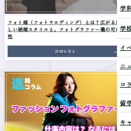
学
フォト婚（フォトウエディング）とは？広がる新
学
しい結婚スタイルと、フォトグラファー職の可能
性
イ
詳細を見る
ニ
コ
留
キ