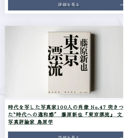
詳細を見る
時代を写した写真家100人の肖像 No.47 突きつけ
た‶時代への違和感″ 藤原新也『東京漂流』 文／
写真評論家 鳥原学
詳細を見る