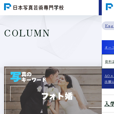
MENU
Eng
COLUMN
オー
資料
AO
出願
入