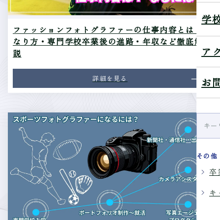
学
ファッションフォトグラファーの仕事内容とは？
なり方・専門学校卒業後の進路・年収など徹底解
ア
説
詳細を見る
お
その他
卒
キ