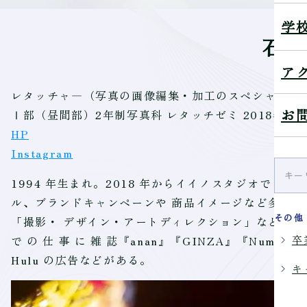
学
石
ア
レタッチャ―（写真の画像編集・加工のスペシャリス
お
Ⅰ部（昼間部）2年制写真科 レタッチゼミ 2018年3
HP
Instagram
1994 年生まれ。2018 年からイイノスタジオでレ
ル、ブランドキャンペーンや 商品イメージなど多岐
その他
「撮影・ デザイン・アートディレクション」などクリ
卒
で の 仕 事 に 雑 誌『anan』『GINZA』『Numero 
Hulu の広告などがある。
キ