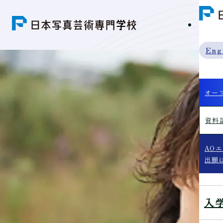
学科紹
Eng
オー
資料
AO
出願
入