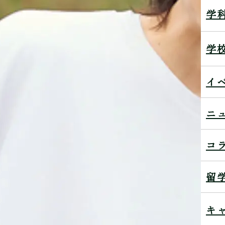
学
学
イ
ニ
コ
留
キ