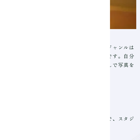
人物が多いですが、化粧品や建築、車など、ジャンルは
、より伝わりやすくなっていくことが楽しいです。自分
のタレントのファンの皆さんが、目の前で喜んで写真を
の人に伝えたいです。
います。また学校のスタジオが借りられるので、スタジ
品撮りなど、実践で学べるのが良かったです。