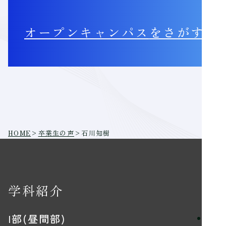
オープンキャンパス
をさがす
HOME
>
卒業生の声
>
石川知樹
学科紹介
学
I部(昼間部)
理念