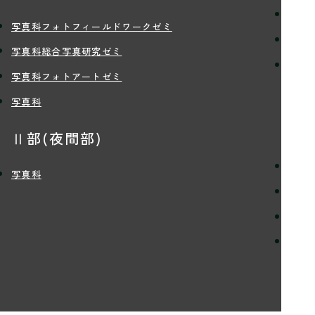
学習
写真科フォトフィールドワークゼミ
講師
写真科総合写真研究ゼミ
学生
写真科フォトアートゼミ
写真科
入
Ⅱ部(夜間部)
定員
写真科
入学
学費
留学