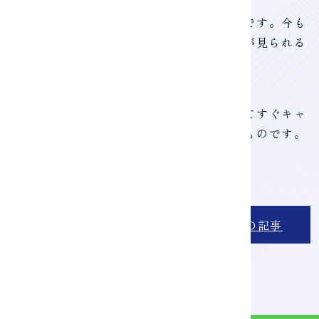
院の学生とつないでいただけたのが良かったです。今も
NPIのおかげです。また、プロの撮影現場が見られる
を運んでみてください。当時の私も、入学してすぐキャ
になりました。写真はとても奥が深く楽しいものです。
ください。
次の記事