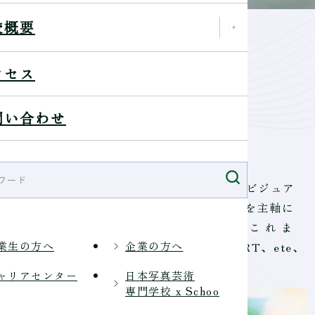
校概要
川知樹
クセス
ト）
問い合わせ
月卒業
タッチ業務に携わり、2025 年独立。雑誌や広告ビジュア
にわたるプロジェクトで活躍。現在はレタッチを主軸に
エイティブの領域を一貫して担当している。 こ れ ま
業生の方へ
企業の方へ
TOKYO』『VOGUE JAPAN』 や ABC MART、ete、
ャリアセンター
日本写真芸術
専門学校 x Schoo