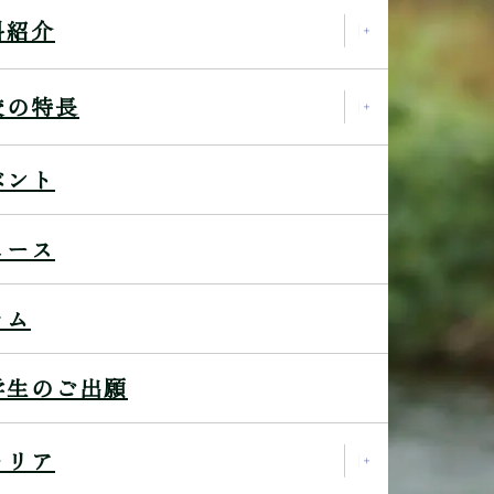
科紹介
校の特長
ベント
ュース
ラム
学生のご出願
ャリア