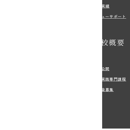
環境
就職実績
紹介
デビューサポート
の特典
学校概要
学希望の方へ
沿革
・学費
情報公開
方法
職業実践専門課程
・住まい等のサポート
寄付金募集
生のご出願